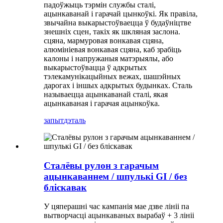
падоўжыць тэрмін службы сталі,
ацынкаванай і гарачай цынкоўкі. Як правіла,
звычайна выкарыстоўваецца ў будаўніцтве
знешніх сцен, такіх як шкляная заслона.
сцяна, мармуровая вонкавая сцяна,
алюмініевая вонкавая сцяна, каб зрабіць
калоны і напружаныя матэрыялы, або
выкарыстоўвацца ў адкрытых
тэлекамунікацыйных вежах, шашэйных
дарогах і іншых адкрытых будынках. Сталь
называецца ацынкаванай сталі, якая
ацынкаваная і гарачая ацынкоўка.
запыт
дэталь
Сталёвы рулон з гарачым
ацынкаваннем / шпулькі GI / без
бліскавак
У цяперашні час кампанія мае дзве лініі па
вытворчасці ацынкаваных вырабаў + 3 лініі