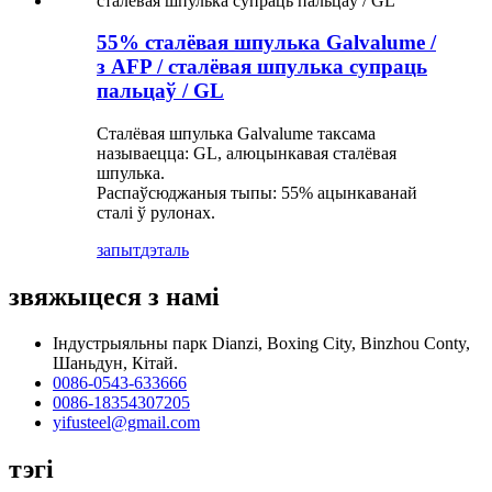
55% сталёвая шпулька Galvalume /
з AFP / сталёвая шпулька супраць
пальцаў / GL
Сталёвая шпулька Galvalume таксама
называецца: GL, алюцынкавая сталёвая
шпулька.
Распаўсюджаныя тыпы: 55% ацынкаванай
сталі ў рулонах.
запыт
дэталь
звяжыцеся з намі
Індустрыяльны парк Dianzi, Boxing City, Binzhou Conty,
Шаньдун, Кітай.
0086-0543-633666
0086-18354307205
yifusteel@gmail.com
тэгі