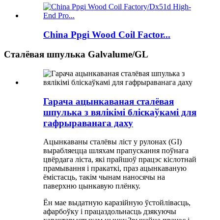
China Ppgi Wood Coil Factor...
Сталёвая шпулька Galvalume/GL
Гарача ацынкаваная сталёвая
шпулька з вялікімі бліскаўкамі для
гафрыраванага даху
Ацынкаваны сталёвы ліст у рулонах (GI)
вырабляецца шляхам прапускання поўнага
цвёрдага ліста, які прайшоў працэс кіслотнай
прамывання і пракаткі, праз ацынкаваную
ёмістасць, такім чынам наносячы на ​​
паверхню цынкавую плёнку.
Ён мае выдатную каразійную ўстойлівасць,
афарбоўку і працаздольнасць дзякуючы