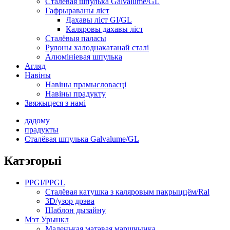
Сталёвая шпулька Galvalume/GL
Гафрыраваны ліст
Дахавы ліст GI/GL
Каляровы дахавы ліст
Сталёвыя паласы
Рулоны халоднакатанай сталі
Алюмініевая шпулька
Агляд
Навіны
Навіны прамысловасці
Навіны прадукту
Звяжыцеся з намі
дадому
прадукты
Сталёвая шпулька Galvalume/GL
Катэгорыі
PPGI/PPGL
Сталёвая катушка з каляровым пакрыццём/Ral
3D/узор дрэва
Шаблон дызайну
Мэт Урынкл
Маленькая матавая маршчынка