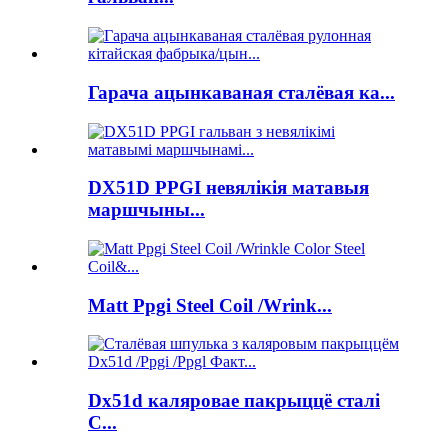
Гарача ацынкаваная сталёвая ка...
DX51D PPGI невялікія матавыя
маршчыны...
Matt Ppgi Steel Coil /Wrink...
Dx51d каляровае пакрыццё сталі
C...