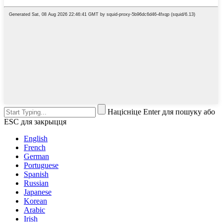
Націсніце Enter для пошуку або
ESC для закрыцця
English
French
German
Portuguese
Spanish
Russian
Japanese
Korean
Arabic
Irish