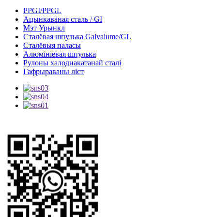
PPGI/PPGL
Ацынкаваная сталь / GI
Мэт Урынкл
Сталёвая шпулька Galvalume/GL
Сталёвыя паласы
Алюмініевая шпулька
Рулоны халоднакатанай сталі
Гафрыраваны ліст