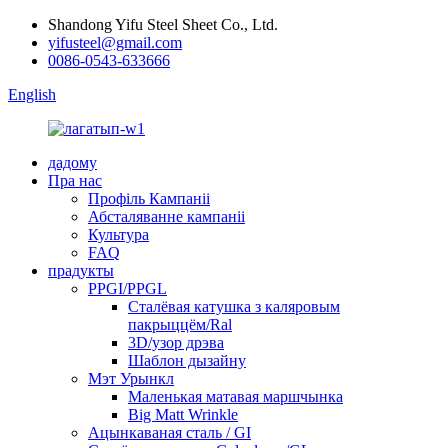
Shandong Yifu Steel Sheet Co., Ltd.
yifusteel@gmail.com
0086-0543-633666
English
дадому
Пра нас
Профіль Кампаніі
Абсталяванне кампаніі
Культура
FAQ
прадукты
PPGI/PPGL
Сталёвая катушка з каляровым
пакрыццём/Ral
3D/узор дрэва
Шаблон дызайну
Мэт Урынкл
Маленькая матавая маршчынка
Big Matt Wrinkle
Ацынкаваная сталь / GI