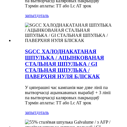
па вытворчасці каляровых пакрыццяў
Тэрмін аплаты: TT або Lc AT зрок
запыт
дэталь
SGCC ХАЛОДНАКАТАНАЯ
ШПУЛЬКА / АЦЫНКОВАНАЯ
СТАЛЬНАЯ ШПУЛЬКА / GI
СТАЛЬНАЯ ШПУЛЬКА /
ПАВЕРХНЯ НУЛЯ БЛІСКАК
У цяперашні час кампанія мае дзве лініі па
вытворчасці ацынкаваных вырабаў + 3 лініі
па вытворчасці каляровых пакрыццяў
Тэрмін аплаты: TT або Lc AT зрок
запыт
дэталь