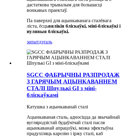
дастаткова трывалым для большасці
вонкавых праектаў.
Па паверхні для ацынкаванага сталёвага
ліста, ёсць
вялікія бліскаўкі, міні-бліскаўкі і
нулявыя бліскаўкі.
запыт
дэталь
SGCC ФАБРЫЧНЫ РАЗПРОДАЖ
З ГАРЯЧЫМ АЦЫНКАВАННЕМ
СТАЛІ Шпулькі GI з міні-
бліскаўкамі
Катушка з ацынкаванай сталі
Ацынкаваная сталь, адносіцца да звычайнай
вугляродзістай будаўнічай сталі пасля
ацынкаванай апрацоўкі, можа эфектыўна
прадухіляць карозію і іржу сталі, каб