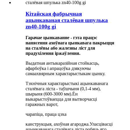
Кітайская фабрычная
ацынкаваная сталёвая шпулька
zn40-100g gi
Гарачае цынкаванне - гэта працэс
нанясення ахоўнага цынкавага пакрыцця
на сталёвы або жалезны ліст для
прадухілення іржаўлення.
Выдатная антыкаразійная стойкасць,
афарбоўка і апрацоўка дзякуючы
самаахвярным характарыстыкам цынку.
Тэхнічныя характарыстыкі ацынкаванага
сталёвага ліста - таўшчыня (0,1-4 мм),
шырыня (600-3000 мм).Ён
выкарыстоўваецца для вытворчасці
гаражных варот,
чарапіца, праца цэха
канструкцыя, ахоўная агароджа.Уласцівасці
ацынкаванага сталёвага ліста робяць яго