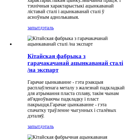
характарыстыкам цынку.Звычайна працэс і
тэхнічныя характарыстыкі ацынкаванай
ліставай сталі і ацынкаванай сталі ў
асноўным аднолькавыя.
запыт
дэталь
Кітайская фабрыка з
гарачакачанай ацынкаванай сталі
/на экспарт
Гарачае цынкаванне - гэта рэакцыя
расплаўленага металу з жалезнай падкладкай
для атрымання пласта сплаву, такім чынам
аб'ядноўваючы падкладку і пласт
пакрыцця.Гарачае цынкаванне - гэта
спачатку траўленне чыгунных і сталёвых
дэталяў.
запыт
дэталь