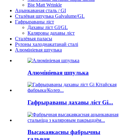
Big Matt Wrinkle
Ацынкаваная сталь / GI
Сталёвая шпулька Galvalume/GL
Гафрыраваны ліст
Дахавы ліст GI/GL
Каляровы дахавы ліст
Сталёвыя паласы
Рулоны халоднакатанай сталі
Алюмініевая шпулька
Алюмініевая шпулька
Гафрыраваны дахавы ліст Gi...
Высакаякасны фабрычны
гальван...